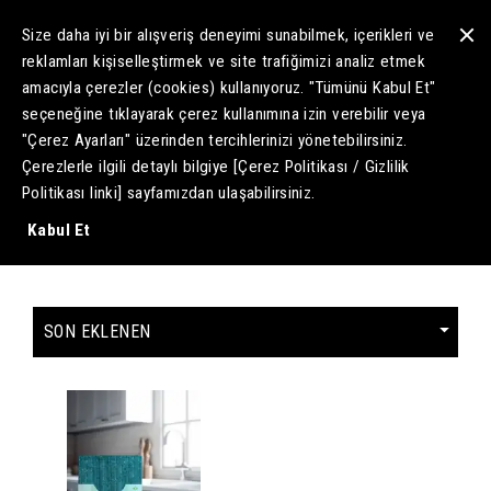
Size daha iyi bir alışveriş deneyimi sunabilmek, içerikleri ve
reklamları kişiselleştirmek ve site trafiğimizi analiz etmek
amacıyla çerezler (cookies) kullanıyoruz
. "Tümünü Kabul Et"
seçeneğine tıklayarak çerez kullanımına izin verebilir veya
"Çerez Ayarları" üzerinden tercihlerinizi yönetebilirsiniz.
Telli Zor Kir Bezi
Çerezlerle ilgili detaylı bilgiye [Çerez Politikası / Gizlilik
Politikası linki] sayfamızdan ulaşabilirsiniz.
1 ürün bulunuyor.
Kabul Et