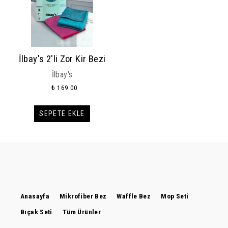
İlbay's 2'li Zor Kir Bezi
İlbay's
₺ 169.00
SEPETE EKLE
Anasayfa
Mikrofiber Bez
Waffle Bez
Mop Seti
Bıçak Seti
Tüm Ürünler