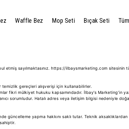
Bez
Waffle Bez
Mop Seti
Bıçak Seti
Tüm
 kabul etmiş sayılmaktasınız. https://ilbaysmarketing.com sitesi
temizlik gereçleri alışverişi için kullanabilirler.
rımlar fikri mülkiyet hukuku kapsamındadır. İlbay’s Marketing’in y
lanıcı sorumludur. Hatalı adres veya iletişim bilgisi nedeniyle d
erinde güncelleme yapma hakkını saklı tutar. Teknik aksaklıklarda
sahiptir.