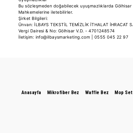
Bu sözleşmeden doğabilecek uyuşmazlıklarda Gölhisar Mah
Mahkemelerine iletebilirler.
Şirket Bilgileri:
Ünvan: İLBAYS TEKSTİL TEMİZLİK İTHALAT İHRACAT S
Vergi Dairesi & No: Gölhisar V.D. - 4701248574
İletişim:
info@ilbaysmarketing.com
| 0555 045 22 97
Anasayfa
Mikrofiber Bez
Waffle Bez
Mop Set