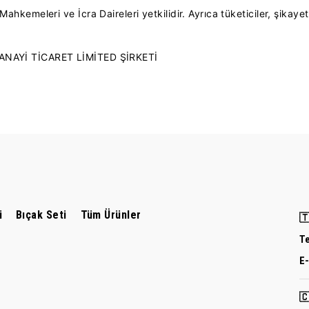
kemeleri ve İcra Daireleri yetkilidir. Ayrıca tüketiciler, şikaye
ANAYİ TİCARET LİMİTED ŞİRKETİ
i
Bıçak Seti
Tüm Ürünler
🇹
T
E
