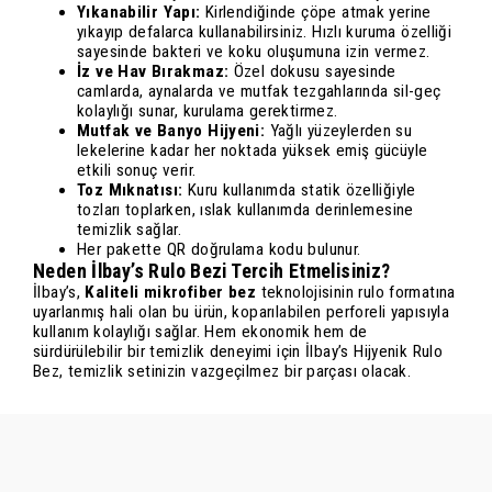
Yıkanabilir Yapı:
Kirlendiğinde çöpe atmak yerine
yıkayıp defalarca kullanabilirsiniz. Hızlı kuruma özelliği
sayesinde bakteri ve koku oluşumuna izin vermez.
İz ve Hav Bırakmaz:
Özel dokusu sayesinde
camlarda, aynalarda ve mutfak tezgahlarında sil-geç
kolaylığı sunar, kurulama gerektirmez.
Mutfak ve Banyo Hijyeni:
Yağlı yüzeylerden su
lekelerine kadar her noktada yüksek emiş gücüyle
etkili sonuç verir.
Toz Mıknatısı:
Kuru kullanımda statik özelliğiyle
tozları toplarken, ıslak kullanımda derinlemesine
temizlik sağlar.
Her pakette QR doğrulama kodu bulunur.
Neden İlbay’s Rulo Bezi Tercih Etmelisiniz?
İlbay’s,
Kaliteli mikrofiber bez
teknolojisinin rulo formatına
uyarlanmış hali olan bu ürün, koparılabilen perforeli yapısıyla
kullanım kolaylığı sağlar. Hem ekonomik hem de
sürdürülebilir bir temizlik deneyimi için İlbay’s Hijyenik Rulo
Bez, temizlik setinizin vazgeçilmez bir parçası olacak.