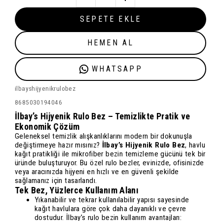
SEPETE EKLE
HEMEN AL
WHATSAPP
ilbayshijyenikrulobez
8685030194046
İlbay’s Hijyenik Rulo Bez – Temizlikte Pratik ve
Ekonomik Çözüm
Geleneksel temizlik alışkanlıklarını modern bir dokunuşla
değiştirmeye hazır mısınız?
İlbay’s Hijyenik Rulo Bez
, havlu
kağıt pratikliği ile mikrofiber bezin temizleme gücünü tek bir
üründe buluşturuyor. Bu özel rulo bezler, evinizde, ofisinizde
veya aracınızda hijyeni en hızlı ve en güvenli şekilde
sağlamanız için tasarlandı.
Tek Bez, Yüzlerce Kullanım Alanı
Yıkanabilir ve tekrar kullanılabilir yapısı sayesinde
kağıt havlulara göre çok daha dayanıklı ve çevre
dostudur. İlbay’s rulo bezin kullanım avantajları: