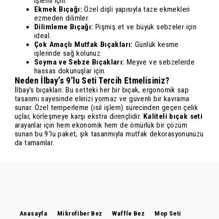
işlemi için.
Ekmek Bıçağı:
Özel dişli yapısıyla taze ekmekleri
ezmeden dilimler.
Dilimleme Bıçağı:
Pişmiş et ve büyük sebzeler için
ideal.
Çok Amaçlı Mutfak Bıçakları:
Günlük kesme
işlerinde sağ kolunuz.
Soyma ve Sebze Bıçakları:
Meyve ve sebzelerde
hassas dokunuşlar için.
Neden İlbay’s 9’lu Seti Tercih Etmelisiniz?
İlbay’s bıçakları: Bu setteki her bir bıçak, ergonomik sap
tasarımı sayesinde elinizi yormaz ve güvenli bir kavrama
sunar. Özel temperleme (ısıl işlem) sürecinden geçen çelik
uçlar, körleşmeye karşı ekstra dirençlidir.
Kaliteli bıçak seti
arayanlar için hem ekonomik hem de ömürlük bir çözüm
sunan bu 9’lu paket, şık tasarımıyla mutfak dekorasyonunuzu
da tamamlar.
Anasayfa
Mikrofiber Bez
Waffle Bez
Mop Seti