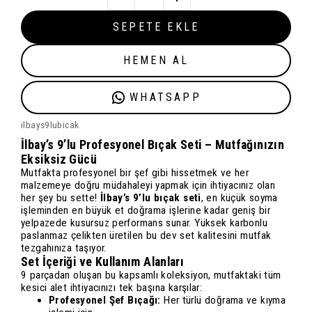
SEPETE EKLE
HEMEN AL
WHATSAPP
ilbays9lubicak
İlbay’s 9’lu Profesyonel Bıçak Seti – Mutfağınızın
Eksiksiz Gücü
Mutfakta profesyonel bir şef gibi hissetmek ve her
malzemeye doğru müdahaleyi yapmak için ihtiyacınız olan
her şey bu sette!
İlbay’s 9’lu bıçak seti
, en küçük soyma
işleminden en büyük et doğrama işlerine kadar geniş bir
yelpazede kusursuz performans sunar. Yüksek karbonlu
paslanmaz çelikten üretilen bu dev set kalitesini mutfak
tezgahınıza taşıyor.
Set İçeriği ve Kullanım Alanları
9 parçadan oluşan bu kapsamlı koleksiyon, mutfaktaki tüm
kesici alet ihtiyacınızı tek başına karşılar:
Profesyonel Şef Bıçağı:
Her türlü doğrama ve kıyma